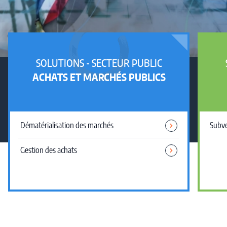
SOLUTIONS - SECTEUR PUBLIC
ACHATS ET MARCHÉS PUBLICS
Dématérialisation des marchés
Subve
Gestion des achats