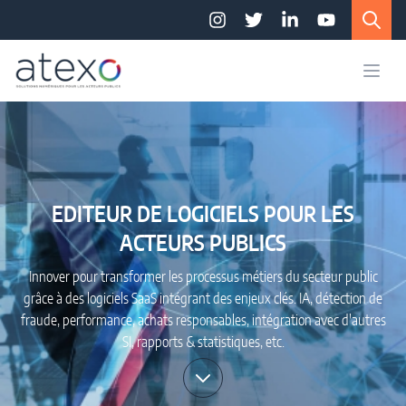
Accès au contenu
Panneau de gestion des cookies
Instagram
Twitter
LinkedIn
YouTube
EDITEUR DE LOGICIELS POUR LES
ACTEURS PUBLICS
Innover pour transformer les processus métiers du secteur public
grâce à des logiciels SaaS intégrant des enjeux clés. IA, détection de
fraude, performance, achats responsables, intégration avec d'autres
SI, rapports & statistiques, etc.