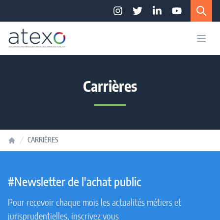
Accès au contenu
Panneau de gestion des cookies
Instagram
Twitter
LinkedIn
YouTube
Carrières
CARRIÈRES
Accueil
#Newsletter de l'achat public
Pour recevoir chaque mois les actualités métiers et
jurisprudentielles, inscrivez vous