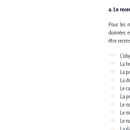
a. Le rec
Pour les m
données es
être recen
L’ob
La t
La p
La d
Le c
La p
Le n
Le m
Le n
La d