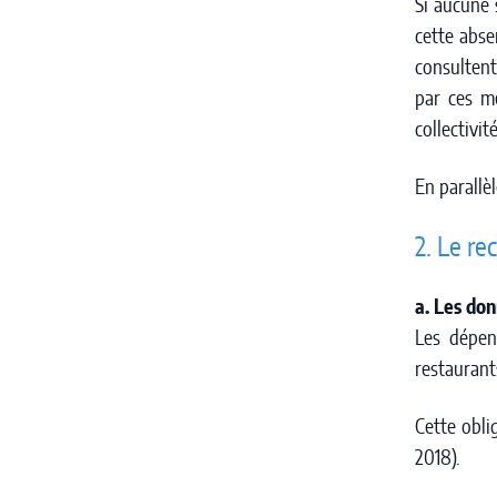
Si aucune 
cette abse
consultent
par ces m
collectivi
En parallè
2. Le re
a. Les don
Les dépen
restaurant
Cette obli
2018).