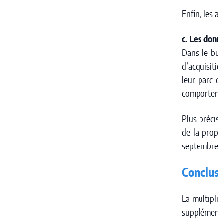
Enfin, les
c. Les don
Dans le bu
d’acquisit
leur parc 
comporten
Plus préci
de la prop
septembre 
Conclu
La multipl
supplément