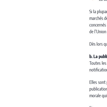
Si la plup
marchés de
concernés 
de l’Union
Dès lors q
b. La publ
Toutes les
notificatio
Elles sont
publicati
morale qui