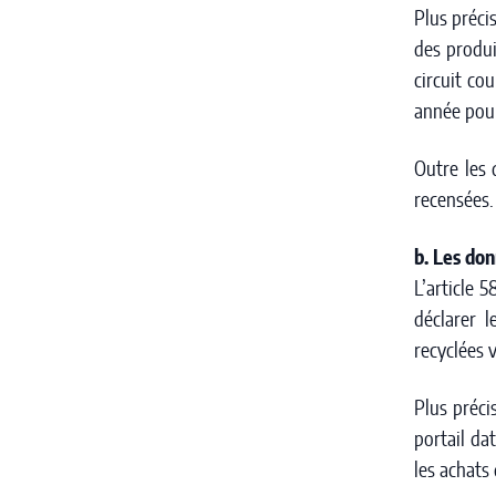
Plus préci
des produi
circuit co
année pour
Outre les 
recensées
b. Les don
L’article 
déclarer l
recyclées v
Plus préci
portail da
les achats