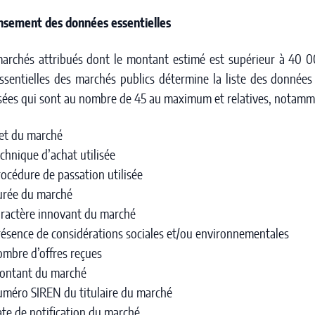
ensement des données essentielles
archés attribués dont le montant estimé est supérieur à 40 0
sentielles des marchés publics détermine la liste des données 
sées qui sont au nombre de 45 au maximum et relatives, notamm
jet du marché
echnique d’achat utilisée
rocédure de passation utilisée
urée du marché
aractère innovant du marché
résence de considérations sociales et/ou environnementales
ombre d’offres reçues
ontant du marché
uméro SIREN du titulaire du marché
ate de notification du marché