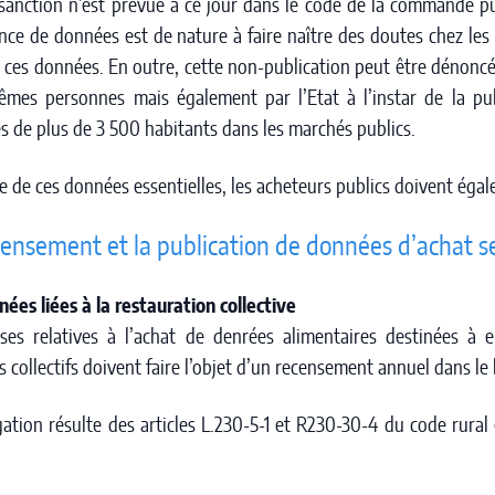
sanction n’est prévue à ce jour dans le code de la commande pu
nce de données est de nature à faire naître des doutes chez les 
 ces données. En outre, cette non-publication peut être dénonc
êmes personnes mais également par l’Etat à l’instar de la pu
tés de plus de 3 500 habitants dans les marchés publics.
le de ces données essentielles, les acheteurs publics doivent égal
censement et la publication de données d’achat se
nées liées à la restauration collective
ses relatives à l’achat de denrées alimentaires destinées à 
s collectifs doivent faire l’objet d’un recensement annuel dans le
gation résulte des articles L.230-5-1 et R230-30-4 du code rural