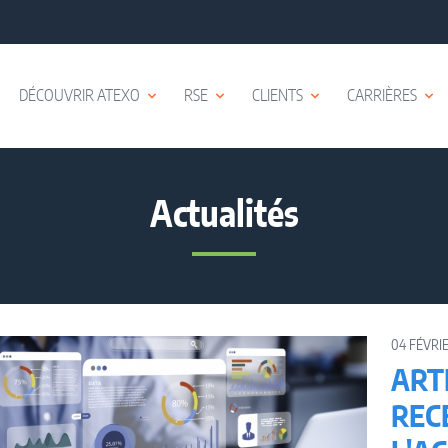
DÉCOUVRIR ATEXO
RSE
CLIENTS
CARRIÈRES
Actualités
04 FÉVRIE
ARTI
REC