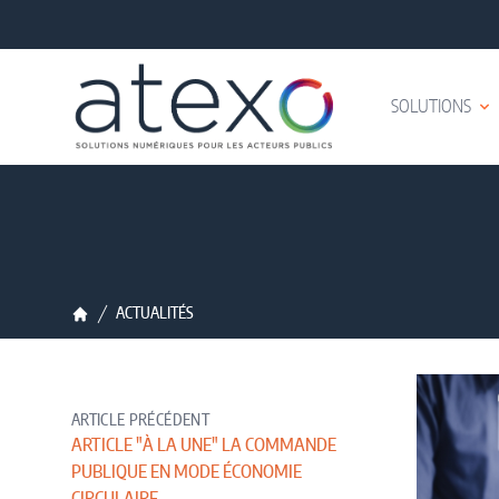
Accès au contenu
Panneau de gestion des cookies
SOLUTIONS
ACTUALITÉS
Accueil
ARTICLE PRÉCÉDENT
ARTICLE "À LA UNE" LA COMMANDE
PUBLIQUE EN MODE ÉCONOMIE