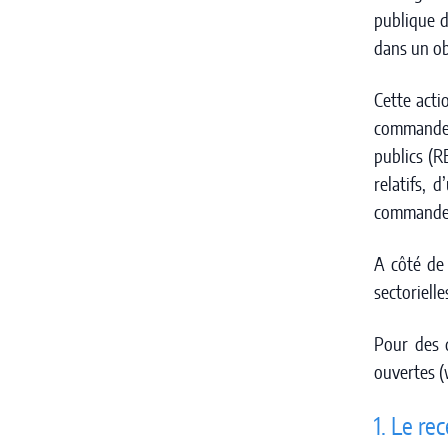
publique 
dans un ob
Cette acti
commande p
publics (R
relatifs,
commande 
A côté de 
sectorielle
Pour des q
ouvertes (
1. Le r